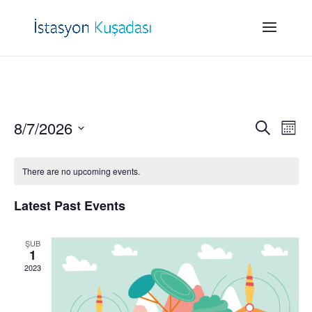
Events
Eve
8/7/2026
Search
Month
Vie
Search
Select
Nav
and
date.
There are no upcoming events.
Views
Naviga
Latest Past Events
ŞUB
1
2023