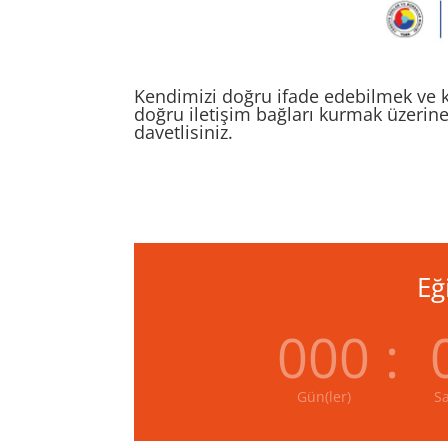
Kendimizi doğru ifade edebilmek ve kal
doğru iletişim bağları kurmak üzerin
davetlisiniz.
Eğ
000
:
Gün(ler)
Sa