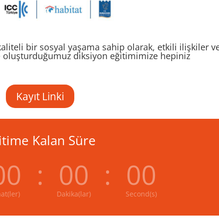
iteli bir sosyal yaşama sahip olarak, etkili ilişkiler v
e oluşturduğumuz diksiyon eğitimimize hepiniz
Kayıt Linki
itime Kalan Süre
00
:
00
:
00
at(ler)
Dakika(lar)
Second(s)