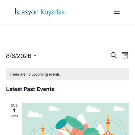
Events
Eve
8/6/2026
Search
Month
Vie
Search
Select
Nav
and
date.
There are no upcoming events.
Views
Naviga
Latest Past Events
ŞUB
1
2023